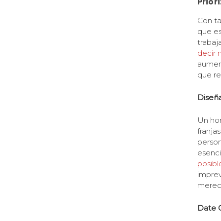
Prior
Con ta
que es
trabaj
decir 
aument
que re
Diseñ
Un hor
franjas
person
esenci
posibl
imprev
merec
Date 