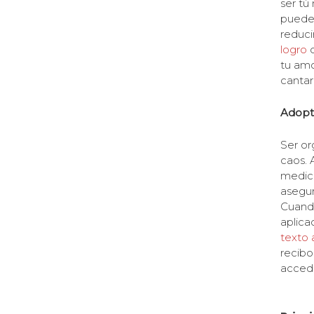
ser tú
pueden
reducir
logro
q
tu amor
cantar
Adopt
Ser or
caos. 
medica
asegur
Cuando
aplica
texto
recibo
accede