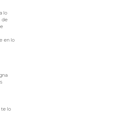
a lo
a de
ue
e en lo
igna
s
a
 te lo