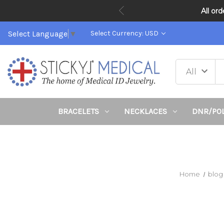
All or
Select Language
▼
Select Currency: USD
BRACELETS
NECKLACES
DNR/PO
Home
blog