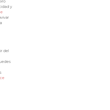
piro
cidad y
de
vivar
ga
r del
puedes
s
oce