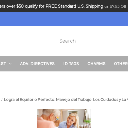
ders over $50 qualify for FREE Standard U.S. Shipping
DNR and POLST
or $7.95 Off f
LST
ADV. DIRECTIVES
ID TAGS
CHARMS
OTHER
Logra el Equilibrio Perfecto: Manejo del Trabajo, Los Cuidados y La