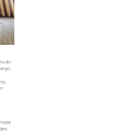
.
enudo
argo,
oy,
un
Tómate
edes