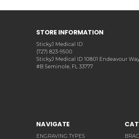
STORE INFORMATION
StickyJ Medical ID
(727) 823-9500
StickyJ Medical ID 10801 Endeavour Wa
#B Seminole, FL 33777
NAVIGATE
CAT
ENGRAVING TYPES
BRAC