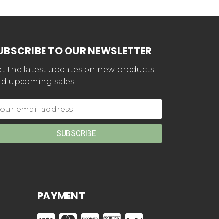
UBSCRIBE TO OUR NEWSLETTER
t the latest updates on new products
d upcoming sales
mail
dress
PAYMENT