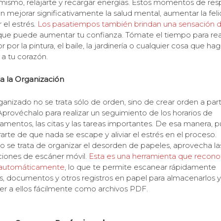
 mismo, relajarte y recargar energías. Estos momentos de res
 mejorar significativamente la salud mental, aumentar la feli
 el estrés.
Los pasatiempos también brindan una sensación 
ue puede aumentar tu confianza. Tómate el tiempo para rea
 por la pintura, el baile, la jardinería o cualquier cosa que ha
 a tu corazón.
a la Organización
ganizado no se trata sólo de orden, sino de crear orden a parti
Aprovéchalo para realizar un seguimiento de los horarios de
mentos, las citas y las tareas importantes. De esa manera, 
arte de que nada se escape y aliviar el estrés en el proceso.
 se trata de organizar el desorden de papeles, aprovecha la
ciones de escáner móvil.
Esta es una herramienta que recon
 automáticamente
, lo que te permite escanear rápidamente
s, documentos y otros registros en papel para almacenarlos y
r a ellos fácilmente como archivos PDF.