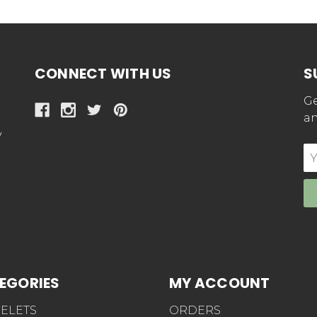
CONNECT WITH US
S
Ge
an
y
E
Ad
EGORIES
MY ACCOUNT
ELETS
ORDERS