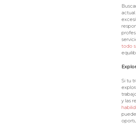
Buscar
actual
excesi
respon
profes
servic
todo s
equili
Explor
Si tu 
explor
trabaj
y las 
habili
puede 
oportu