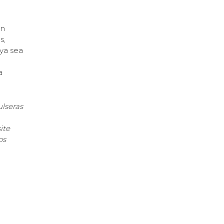
un
s,
 ya sea
a
lseras
ite
os