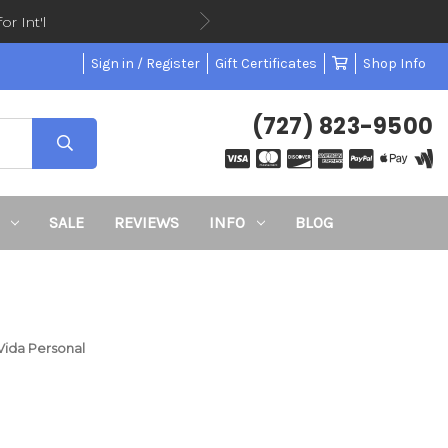
or Int'l
Sign in / Register
Gift Certificates
Shop Info
(727) 823-9500
SALE
REVIEWS
INFO
BLOG
 Vida Personal