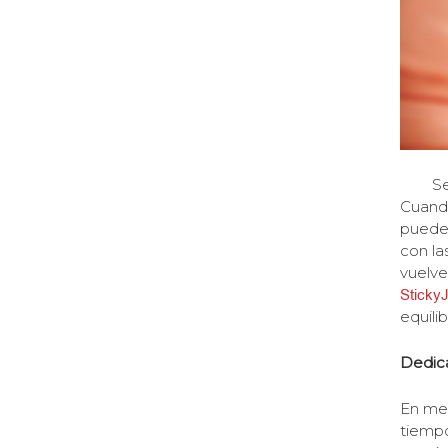
Ser cu
Cuando
puede 
con la
vuelve
StickyJ
equilib
Dedic
En med
tiempo