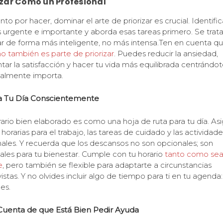
izar Como un Profesional
nto por hacer, dominar el arte de priorizar es crucial. Identific
 urgente e importante y aborda esas tareas primero. Se trat
ar de forma más inteligente, no más intensa.Ten en cuenta q
no también es parte de priorizar
. Puedes reducir la ansiedad,
ar la satisfacción y hacer tu vida más equilibrada centrándot
almente importa.
a Tu Día Conscientemente
ario bien elaborado es como una hoja de ruta para tu día. As
 horarias para el trabajo, las tareas de cuidado y las actividade
ales. Y recuerda que los descansos no son opcionales; son
ales para tu bienestar. Cumple con tu horario
tanto como se
e
, pero también se flexible para adaptarte a circunstancias
istas. Y no olvides incluir algo de tiempo para ti en tu agenda:
es.
Cuenta de que Está Bien Pedir Ayuda