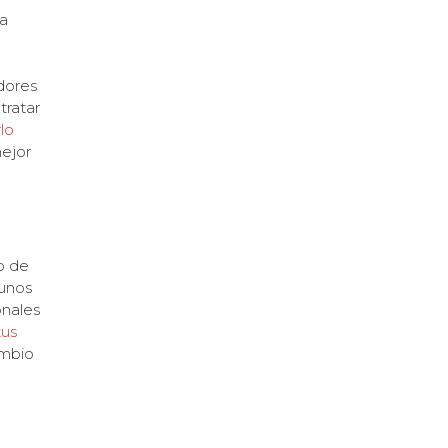
da
dores
tratar
lo
mejor
o de
gunos
onales
tus
ambio