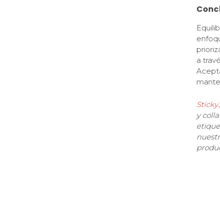
Conc
Equili
enfoqu
priori
a trav
Acepta
manten
Sticky
y coll
etique
nuestr
product